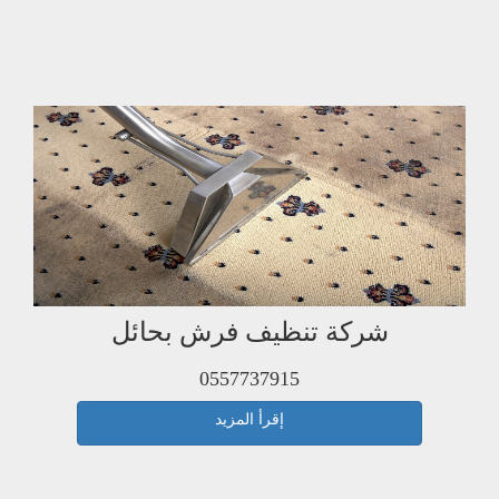
شركة تنظيف فرش بحائل
0557737915
إقرأ المزيد