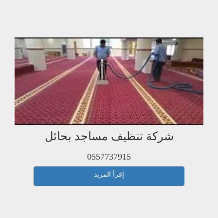
شركة تنظيف مساجد بحائل
0557737915
إقرأ المزيد