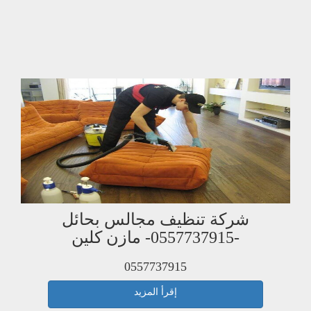
شركة تنظيف مجالس بحائل
-0557737915- مازن كلين
0557737915
إقرأ المزيد