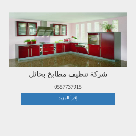
شركة تنظيف مطابخ بحائل
0557737915
إقرأ المزيد