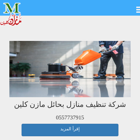
شركة تنظيف منازل بحائل مازن كلين
0557737915
إقرأ المزيد