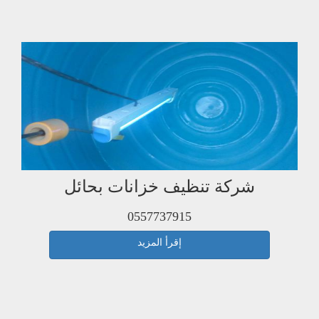
شركة تنظيف خزانات بحائل
0557737915
إقرأ المزيد